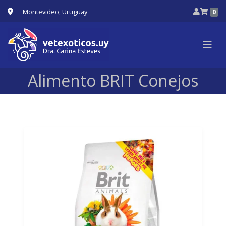
Montevideo, Uruguay
0
Alimento BRIT Conejos