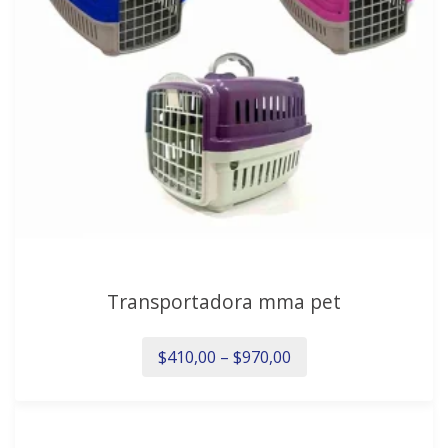
Transportadora mma pet
$
410,00
–
$
970,00
Este
producto