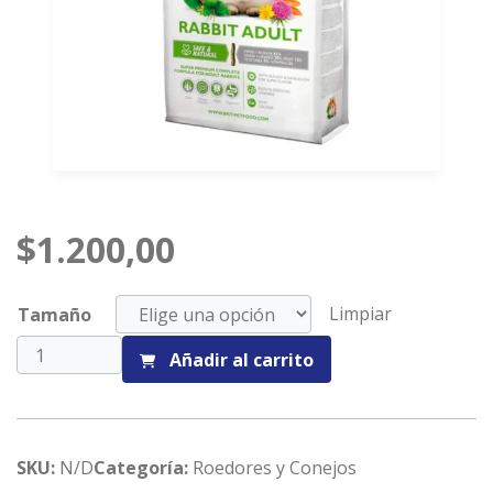
$
1.200,00
Limpiar
Tamaño
Alimento
Añadir al carrito
BRIT
Conejos
cantidad
SKU:
N/D
Categoría:
Roedores y Conejos