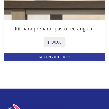
producto
Kit para preparar pasto rectangular
$
190,00
CONSULTE STOCK