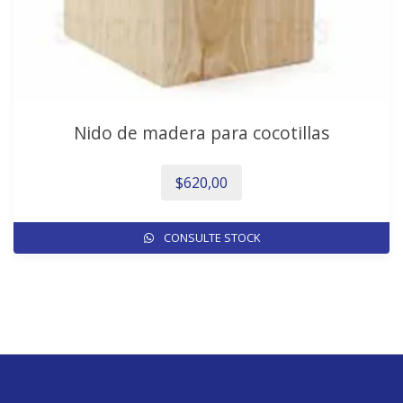
p
Nido de madera para cocotillas
$
620,00
CONSULTE STOCK