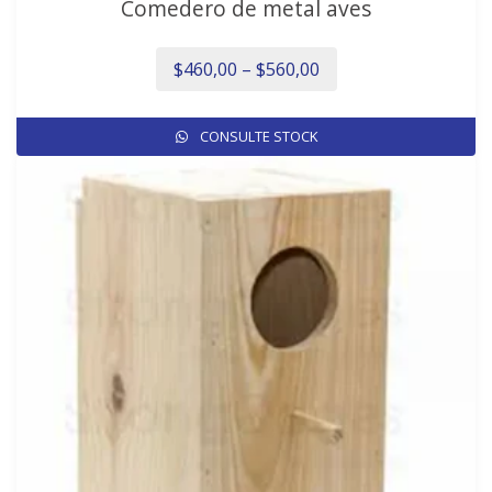
Comedero de metal aves
$
460,00
–
$
560,00
Es
CONSULTE STOCK
p
ti
mú
va
L
o
s
p
el
e
la
p
d