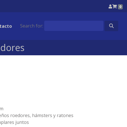
0
Search for:
tacto
edores
cm
eños roedores, hámsters y ratones
mplares juntos