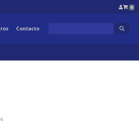
0
Search
ros
Contacto
for:
os