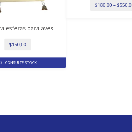
$
180,00
–
$
550,0
Este
 esferas para aves
product
tiene
múltipl
$
150,00
variante
Las
CONSULTE STOCK
opcione
se
pueden
elegir
en
la
página
de
product