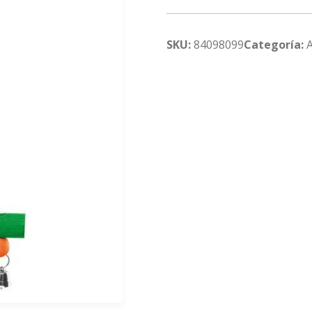
SKU:
84098099
Categoría: