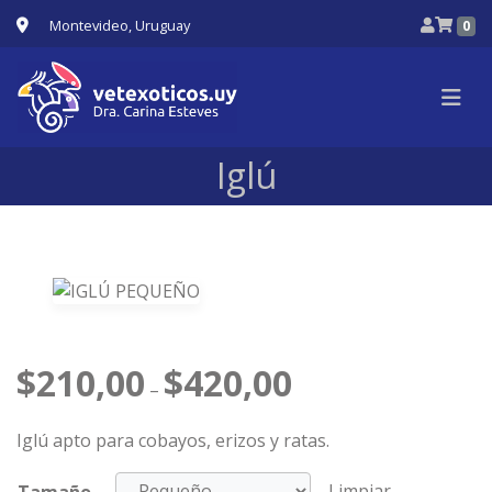
Montevideo, Uruguay
0
Iglú
$
210,00
$
420,00
–
Iglú apto para cobayos, erizos y ratas.
Limpiar
Tamaño