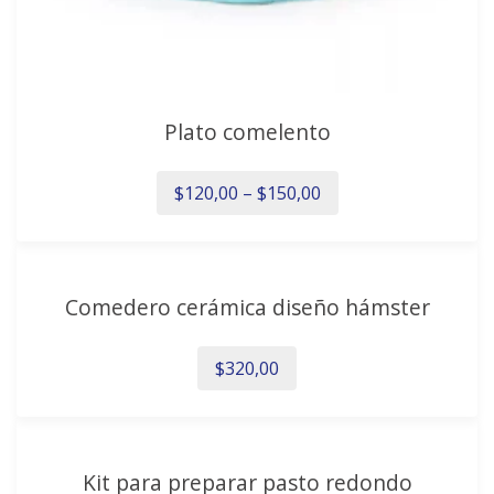
producto
Plato comelento
$
120,00
–
$
150,00
Este
producto
Comedero cerámica diseño hámster
tiene
múltiples
variantes.
$
320,00
Las
opciones
se
pueden
Kit para preparar pasto redondo
elegir