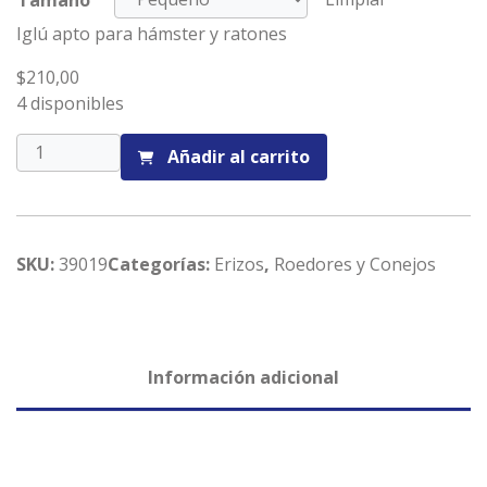
Iglú apto para hámster y ratones
$
210,00
4 disponibles
Iglú
Añadir al carrito
cantidad
SKU:
39019
Categorías:
Erizos
,
Roedores y Conejos
Información adicional