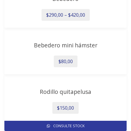
$
290,00
–
$
420,00
Este
producto
Bebedero mini hámster
tiene
múltiples
variantes.
$
80,00
Las
opciones
se
pueden
Rodillo quitapelusa
elegir
en
$
150,00
la
página
de
CONSULTE STOCK
producto