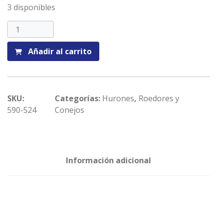
3 disponibles
Juguete
dispensador
cónico
Añadir al carrito
cantidad
SKU:
Categorías:
Hurones
,
Roedores y
590-524
Conejos
Información adicional