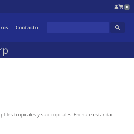
0
Search
ros
Contacto
for:
rp
iles tropicales y subtropicales. Enchufe estándar.