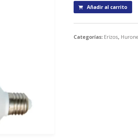
Lámpara
Añadir al carrito
UVB
5.0
26W
Lucky
Categorías:
Erizos
,
Huron
Herp
cantidad