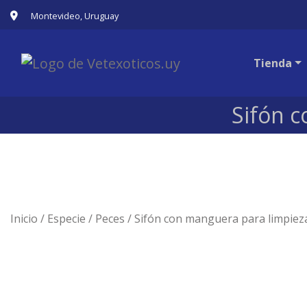
Montevideo, Uruguay
Tienda
Sifón c
Inicio
/
Especie
/
Peces
/ Sifón con manguera para limpiez