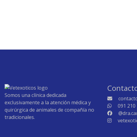
Contact
Somos una clínica dedicada
contact
exclusivamente a la atención médica y
091 210
quirúrgica de animales de compañía no
@dra.ca
tradicionales.
vetexoti