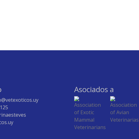
o
Asociados a
o@vetexoticos.uy
 125
rinaesteves
cos.uy