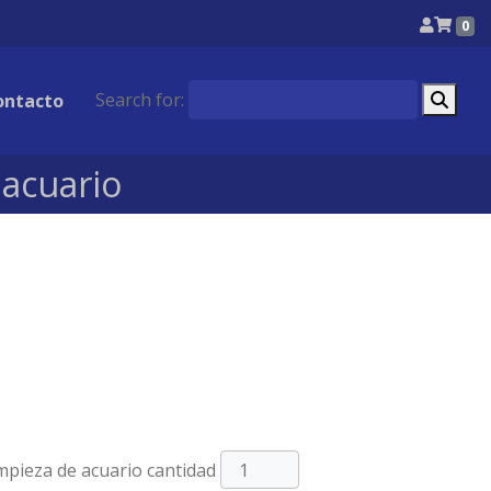
0
Search for:
ontacto
 acuario
mpieza de acuario cantidad