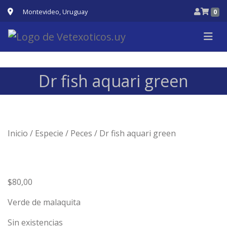
Montevideo, Uruguay
0
Dr fish aquari green
Inicio
/
Especie
/
Peces
/ Dr fish aquari green
$
80,00
Verde de malaquita
Sin existencias