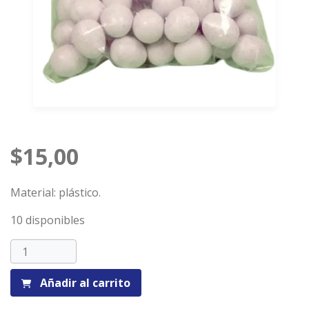
$
15,00
Material: plástico.
10 disponibles
Huevo
de
seña
Añadir al carrito
por