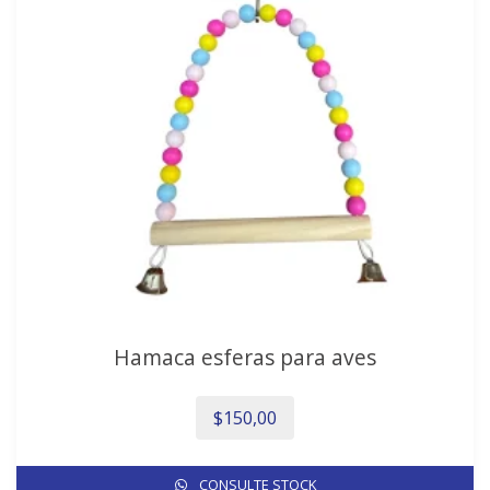
Las
opciones
se
pueden
elegir
en
la
página
de
producto
Hamaca esferas para aves
$
150,00
CONSULTE STOCK