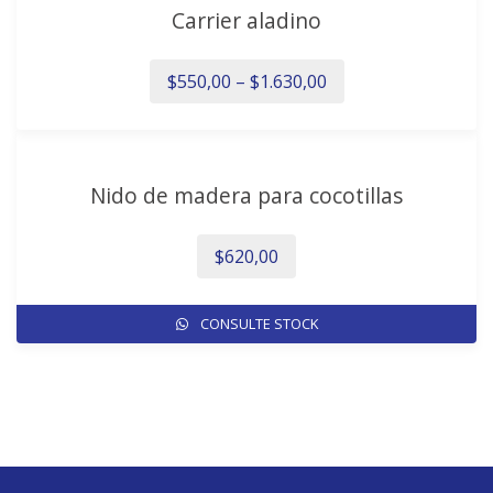
Carrier aladino
$
550,00
–
$
1.630,00
Este
producto
Nido de madera para cocotillas
tiene
múltiples
variantes.
$
620,00
Las
opciones
CONSULTE STOCK
se
pueden
elegir
en
la
página
de