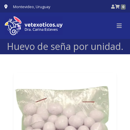
Montevideo, Uruguay
0
Huevo de seña por unidad.