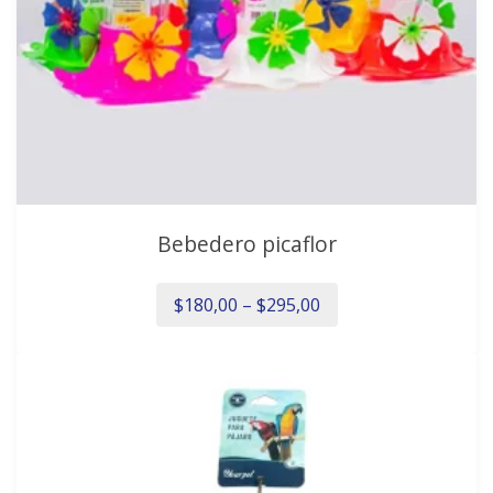
Bebedero picaflor
$
180,00
–
$
295,00
Este
producto
tiene
múltiples
variantes.